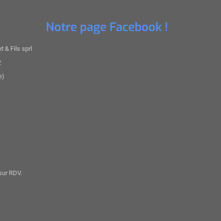
Notre page Facebook !
 & Fils sprl
2
e)
sur RDV.