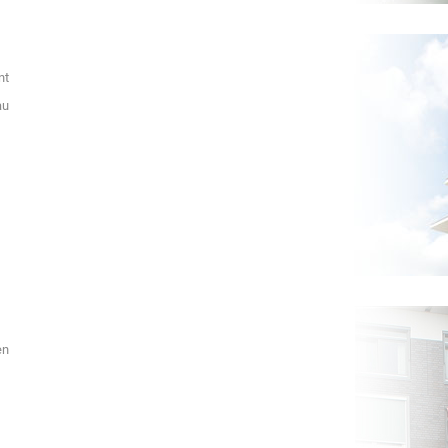
nt
au
en