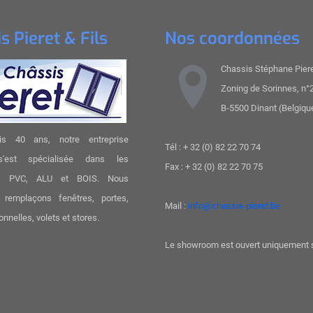
s Pieret & Fils
Nos coordonnées
Chassis Stéphane Pieret
Zoning de Sorinnes, n°
B-5500 Dinant (Belgiqu
is 40 ans, notre entreprise
Tél : + 32 (0) 82 22 70 74
 s'est spécialisée dans les
Fax : + 32 (0) 82 22 70 75
es PVC, ALU et BOIS. Nous
 remplaçons fenêtres, portes,
Mail :
info@chassis-pieret.be
onnelles, volets et stores.
Le showroom est ouvert uniquement 