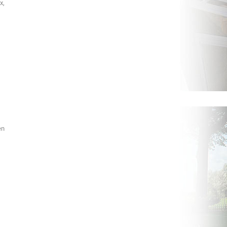
x,
en